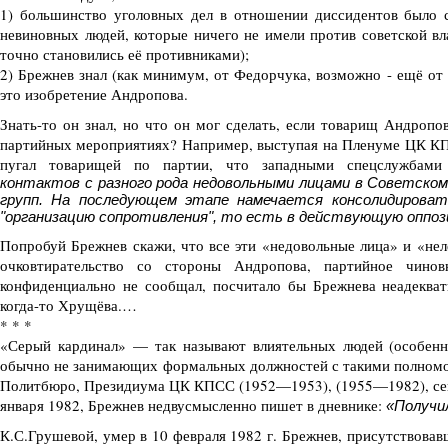
1) большинство уголовных дел в отношении диссидентов было 
невиновных людей, которые ничего не имели против советской вла
точно становились её противниками);
2) Брежнев знал (как минимум, от Федорчука, возможно - ещё от к
это изобретение Андропова.
Знать-то он знал, но что он мог сделать, если товарищ Андропо
партийных мероприятиях? Например, выступая на Пленуме ЦК КП
пугал товарищей по партии, что западными спецслужбам
контактов с разного рода недовольными лицами в Советском 
групп. На последующем этапе намечается консолидирова
"организацию сопротивления", то есть в действующую оппоз
Попробуй Брежнев скажи, что все эти «недовольные лица» и «нел
очковтирательство со стороны Андропова, партийное чинов
конфиденциально не сообщал, посчитало бы Брежнева неадекват
когда-то Хрущёва.…
* * *
«Серый кардинал» — так называют влиятельных людей (особенн
обычно не занимающих формальных должностей с такими полномо
Политбюро, Президиума ЦК КПСС (1952—1953), (1955—1982), се
января 1982, Брежнев недвусмысленно пишет в дневнике:
«Получи
К.С.Грушевой, умер в 10 февраля 1982 г. Брежнев, присутствовав