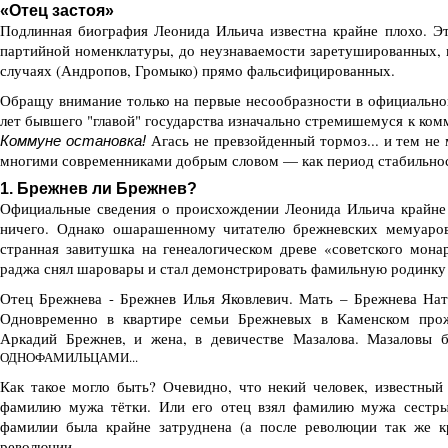
«Отец застоя»
Подлинная биография Леонида Ильича известна крайне плохо. 
партийной номенклатуры, до неузнаваемости заретушированных, 
случаях (Андропов, Громыко) прямо фальсифицированных.
Обращу внимание только на первые несообразности в официально
лет бывшего "главой" государства изначально стремишемуся к ком
Агась не превзойденный тормоз... и тем не
Коммуне остановка!
многими современниками добрым словом — как период стабильнос
1. Брежнев ли Брежнев?
Официальные сведения о происхождении Леонида Ильича крайне 
ничего. Однако ошарашенному читателю брежневских мемуаров
странная завитушка на генеалогическом древе «советского мона
раджа снял шаровары и стал демонстрировать фамильную родинку 
Отец Брежнева - Брежнев Илья Яковлевич. Мать – Брежнева Ната
Одновременно в квартире семьи Брежневых в Каменском пр
Аркадий Брежнев, и жена, в девичестве Мазалова. Мазаловы 
ОДНОФАМИЛЬЦАМИ...
Как такое могло быть? Очевидно, что некий человек, известный
фамилию мужа тётки. Или его отец взял фамилию мужа сестры
фамилии была крайне затруднена (а после революции так же к
революции...