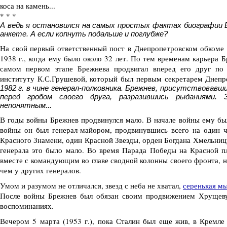
коса на камень...
* * *
А ведь я остановился на самых простых фактах биографии 
анкете. А если копнуть подальше и поглубже?
На свой первый ответственный пост в Днепропетровском обкоме
1938 г., когда ему было около 32 лет. По тем временам карьера 
самом первом этапе Брежнева продвигал вперед его друг по 
институту К.С.Грушевой, который был первым секретарем Днепр
1982 г. в чине генерал-полковника. Брежнев, присутствовавш
перед гробом своего друга, разразившись рыданиями.
непонятным...
В годы войны Брежнев продвинулся мало. В начале войны ему был
войны он был генерал-майором, продвинувшись всего на один 
Красного Знамени, один Красной Звезды, орден Бoгдaна Хмельницк
генерала это было мало. Во время Парада Победы на Красной п
вместе с командующим во главе сводной колонны своего фронта, н
чем у других генералов.
Умом и разумом не отличался, звезд с неба не хватал,
серенькая мы
После войны Брежнев был обязан своим продвижением Хрущеву
воспоминаниях.
Вечером 5 марта (1953 г.), пока Сталин был еще жив, в Кремле