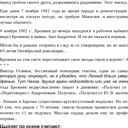
перед гробом своего друга, разразившись рыданиями. Этот эпизод 
Еще днем 7 ноября 1982 года во время парада и демонстрации 
несмотря на плохую погоду, на трибуне Мавзолея, и иностранны
лучше обычного.
9 ноября 1982 г., Брежнев до вечера находился в рабочем кабине
видел Брежнева в живых, был Андропов. И он же оказался первым, 
Могли бы и раньше отправть в след за со товарищами, но не наш
65-летия Октябрьской революции...
Брежнев на том свете пересчитывает свои звезды героя и ворчит:
- 
* * *
Виктор Голиков, бессменный помощник генсека, один из сам
вторую руку отрежут, но я убежден, что Леонид Ильич умер
дрянью. Тут Чазов, другие врачи недоглядели или уже не очен
года Брежнев недвусмысленно пишет в дневнике: «Получил от 
«Переговорил с Андроповым. Получил». «Получил от Ю. В. желтень
...Раньше в Заречье существовал круглосуточный медпункт. Но пот
О том, что рядом с 75-летним, тяжело больным правителем долже
почему-то (!) не подумал. Массаж сердца делали ему не проф
охраны...
Цыплят по осени считают: