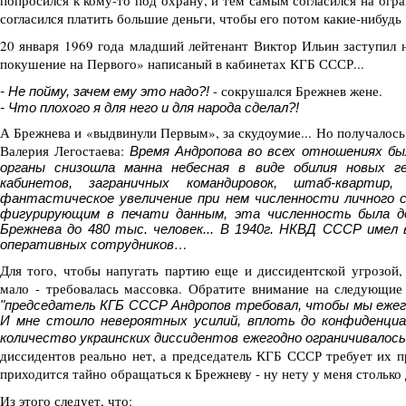
попросился к кому-то под охрану, и тем самым согласился на огр
согласился платить большие деньги, чтобы его потом какие-нибудь 
20 января 1969 года младший лейтенант Виктор Ильин заступил на
покушение на Первого» написаный в кабинетах КГБ СССР...
- сокрушался Брежнев жене.
- Не пойму, зачем ему это надо?!
- Что плохого я для него и для народа сделал?!
А Брежнева и «выдвинули Первым», за скудоумие... Но получалось
Валерия Легостаева:
Время Андропова во всех отношениях был
органы снизошла манна небесная в виде обилия новых ге
кабинетов, заграничных командировок, штаб-квартир
фантастическое увеличение при нем численности личного с
фигурирующим в печати данным, эта численность была д
Брежнева до 480 тыс. человек... В 1940г. НКВД СССР имел
оперативных сотрудников…
Для того, чтобы напугать партию еще и диссидентской угрозой,
мало - требовалась массовка. Обратите внимание на следующие
"председатель КГБ СССР Андропов требовал, чтобы мы ежегод
И мне стоило невероятных усилий, вплоть до конфиденци
количество украинских диссидентов ежегодно ограничивалос
диссидентов реально нет, а председатель КГБ СССР требует их п
приходится тайно обращаться к Брежневу - ну нету у меня столько
Из этого следует, что: