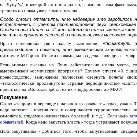
на Луну?»/, в которой он поставил под сомнение сам факт выса
трещать по швам уже с самого начала.
Особо стоит отметить, что недоверие это зародилось н
естественно, с учетом противостояния двух сверхдержав 
Соединенных Штатах. И это задолго до таких американских 
или фальсификация сведений о наличии оружия массового пор
Враги социализма свою задачу выполнили:
«пошатнули и
превосходстве и показали, что американская экономическ
цитируем М.Горна/. Иными словами, мавр сделал свое дело – мавр 
Если мнимая высадка на Луну действительно имела место, т
американской космической программе? Почему спустя 40 с ли
превосходство, вынуждены полностью свернуть полеты сво
«технологически продвинутой» страны/ периодичностью «шатт
проситься на «Союзы», дабы тех их «подбросили» до МКС?
Покушение
Слово «террор» в переводе с латинского означает «страх, ужас». Т
надо запугать - против того и совершаются террористические ак
самолётов, эпидемии неизвестных болезней, и т.д.). Если надо
зап
обывателей
. Когда надо запугать власть - тогда устраивают покуше
Цель запугивания - добиться того, чтобы запугиваемый, снедае