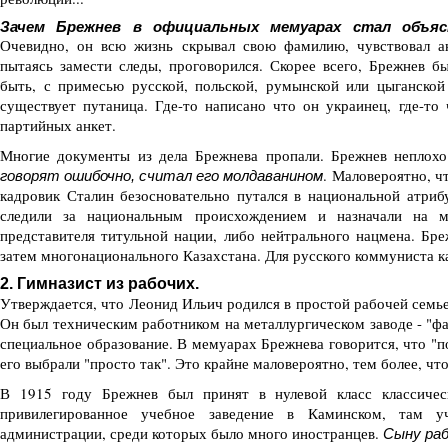
Зачем Брежнев в официальных мемуарах стал объя
Очевидно, он всю жизнь скрывал свою фамилию, чувствовал а
пытаясь замести следы, проговорился. Скорее всего, Брежнев б
быть, с примесью русской, польской, румынской или цыганской
существует путаница. Где-то написано что он украинец, где-то
партийных анкет.
Многие документы из дела Брежнева пропали. Брежнев неплохо
. Маловероятно, 
говорят ошибочно, считал его молдаванином
кадровик Сталин безосновательно путался в национальной атри
следили за национальным происхождением и назначали на м
представителя титульной нации, либо нейтрального нацмена. Бр
затем многонационального Казахстана. Для русского коммуниста к
2. Гимназист из рабочих.
Утверждается, что Леонид Ильич родился в простой рабочей семье
Он был техническим работником на металлургическом заводе - "фа
специальное образование. В мемуарах Брежнева говорится, что "
его выбрали "просто так". Это крайне маловероятно, тем более, ч
В 1915 году Брежнев был принят в нулевой класс классичес
привилегированное учебное заведение в Каминском, там у
администрации, среди которых было много иностранцев.
Сыну раб