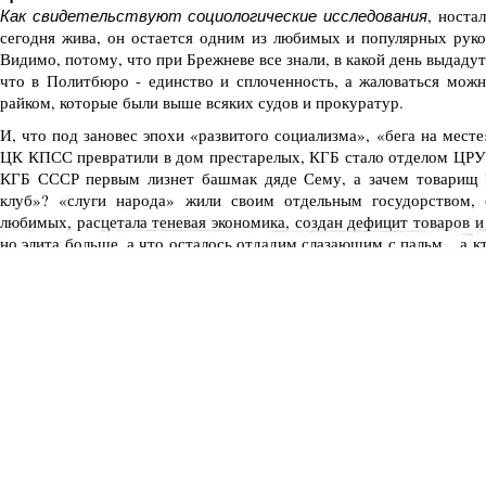
, носта
Как свидетельствуют социологические исследования
сегодня жива, он остается одним из любимых и популярных рук
Видимо, потому, что при Брежневе все знали, в какой день выдадут
что в Политбюро - единство и сплоченность, а жаловаться мож
райком, которые были выше всяких судов и прокуратур.
И, что под зановес эпохи «развитого социализма», «бега на мест
ЦК КПСС превратили в дом престарелых, КГБ стало отделом ЦРУ
КГБ СССР первым лизнет башмак дяде Сему, а зачем товарищ К
клуб»? «слуги народа» жили своим отдельным госудорством, 
любимых, расцетала теневая экономика, создан дефицит товаров и
но элита больше, а что осталось отдадим слазающим с пальм... а к
уже положить нечего, а кто откроет рот - в КГБ прикроют и не на од
«Бег на месте» завершен! Пришло время «перестройки»
Рот открывать разрешили, ах положить...
если хочеш есть варень
Почему Брежнев не стал Путиным? Вот если брови Леньке "сбрить"
* * *
Не думайте, что КПСС исчезло. Напротив оно живо. Отню
Союз. Вообще ничего не поменялось кроме вывески "коммунист