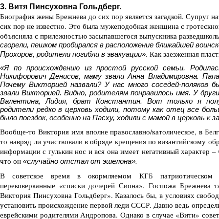
3. Витя Пинсуховна Гольдберг.
Биография жены Брежнева до сих пор является загадкой. Супруг на
сих пор не известно. Это была мужеподобная женщина с гротескн
объясняла с прилежностью засыпавшегося выпускника разведшкол
сгорели, пешком пробирался в расположение ближайшей воин
. Как заезженная пласт
Прохоров, родители погибли в эвакуации»
«Я по происхождению из простой русской семьи. Родила
Никифорович Денисов, маму звали Анна Владимировна. Папа
Почему Викторией назвали? У нас много соседей-поляков б
звали Викторией. Видно, родителям понравилось имя. У друг
Валентина, Лидия, брат Константин. Вот только я полу
родители редко в церковь ходили, потому как отец все больш
было поездок, особенно на Пасху, ходили с мамой в церковь к з
Вообще-то Виктория имя вполне православно/католическое, в Белг
то навряд ли участвовали в обряде крещения по византийскому об
информации с гулькин нос и вся она имеет негативный характер – 
что он
«случайно отстал от эшелона».
В советское время в окормляемом КГБ патриотическом п
перековерканные «списки дочерей Сиона». Госпожа Брежнева 
Виктория Пинсуховна Гольдберг». Казалось бы, в условиях свобод
установить происхождение первой леди СССР. Давно ведь определи
еврейскими родителями Андропова. Однако в случае «Вити» сове