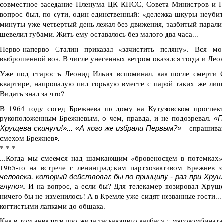
совместное заседание Пленума ЦК КПСС, Совета Министров и П
вопрос был, по сути, один-единственный: «дележка шкуры неуби
минуты уже четвертый день лежал без движения, разбитый паралич
шевелил губами. Жить ему оставалось без малого два часа...
Перво-наперво Сталин приказал «зачистить поляну». Вся мо
выброшенной вон. В числе унесенных ветром оказался тогда и Лео
Уже под старость Леонид Ильич вспоминал, как после смерти 
квартире, напропалую пил горькую вместе с парой таких же лише
Видать знал за что?
В 1964 году сосед Брежнева по дому на Кутузовском проспект
рукоположенным Брежневым, о чем, правда, и не подозревал.
«П
- спрашива
Хрущева скинули!»... «А кого же избрали Первым?»
смехом Брежнев
».
* * *
...Когда мы смеемся над шамкающим «бровеносцем в потемках»
1965-го на встрече с ленинградским партхозактивом Брежнев з
человека, который действовал бы по принципу - раз при Хрущ
И на вопрос, а если бы? Для телекамер позировал Хруще
глупо»
.
ничего бы не изменилось! А в Кремле уже сидят незванные гости...
когтистыми лапками до общака.
Как в том анекдоте про жида таскающего калбасу с мясокомбината