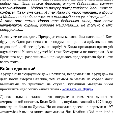
рядом жил Иван семья большая, живут бедненько... сжал
мясокомбинат... Мойша за пазуху палку калбасы, Иван тож па
колбасы, Иван уже две... И так Иван по наростающей, а Мойша 
а Мойша по одной натаскал и мясокомбинат уже "выкупил"...
А что это семья Ивана так бедненько жила, так полко
начальником охраны, воровал машинами...и не только с 
сотрудник....
А это уже не анекдот. Председателем колхоза был настоящий Ком
будущее. Один раз жена его не подумавши решила арбузиков с ко
людях побил ей все арбузы на горбу! А Когда приходило время уб
одумайтесь! У кого воруете! Мы так Коммунизм не построим! А кт
Брежнева ведь разрешили... и приходилось председателю брать отп
всего этого...
Война идеологий...
Хрущев был скудоумнее даж Брежнева, неадекватный Хрущ даж на С
дело после смерти Сталина, тем самым за малым не сорвал маск
башмаками по трибунам не стучал, кузькиной матерью нико
прославить идеологию капатализма -
«слетать на Луну»
...
Долгие годы считалось, что впервые о том, что лунная эп
американский писатель Билл Кейсинг, опубликовавший в 1976 году
никогда не были на Луне»/. Но он оказался далеко не первым: в 197
«триумфа»!/ вышла книга математика Дж. Крайни «Did man land o