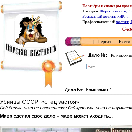
Партнёры и спонсоры проек
Трейдинг,
Форекс скачать, Fo
Бесплатный хостинг PHP, и...
Профессиональный
хостинг,
Слав
Первая
Вести
|
|
Компрома
Дело №:
Дело №:
Компромат /
................................................................................................................................................................................................................................
Убийцы СССР:
«
отец застоя
»
Бей белых, пока не покраснеют; бей красных, пока не поумнеют
Мавр сделал свое дело – мавр может уходить...