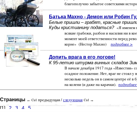
благополучно забытое советскими историка
................................................................................................................
Батька Махно - Демон или Робин Г
Белые пришли – грабят, красные пришли - 
Куды кристианину податься?
«Я именем п
всякие грабежи, разбои и насилия ни в коем случае д
момент моей ответственности перед революцией и бу
корне» (Нестор Махно)
подробнее >
................................................................................................................
Допить врага в его логове!
К 95-летию штурма винных складов Зимнег
В начале декабря 1917 года «Известия» сообщили, чт
осадное положение. Нет, враг не стоял у ворот рево
несколько недель он в самом центре её в буквальном 
на колени (и даже на карачки).
подробнее
................................................................................................................................................................................................................................
Страницы
предыдущая /
следующая
←
Ctrl
Ctrl
→
[1]
2
3
4
5