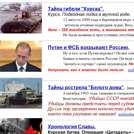
................................................................................................................
Тайна гибели "Курска".
Курск. Подводная лодка в мутной воде.
12 августа 2000 года в Баренцевом море, в 90 км от б
затонула атомная подводная лодка. Весь экипа
дело – 118 погибших есть, а виновника нет
Не были названы и преступники, погубившие ло
................................................................................................................
Путин и ФСБ взхрывают Россию.
Ну и что, если Путин воровал? Он мог плюнуть на св
банках и начать служить России. Он ведь не с Чечни м
"мочить в сортире" своих кукловодов.
Не
под
допускать его к власти было нельзя.
................................................................................................................
.
Тайны рсстрела "Белого дома"
[вид
4 октября 1993 года, танками и спецназом был расс
Конституция...
Убийцы СССР никогд
Убийцы должны предстать перед судом за сов
До сих пор засекречено количество убитых. 
никто пока уголовно не наказан!
подробн
................................................................................................................
Хронология Славы.
Курская битва. Операция «Цитадель» - битва