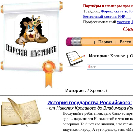
Партнёры и спонсоры проек
Трейдинг,
Форекс скачать, Fo
Бесплатный хостинг PHP, и...
Профессиональный
хостинг,
Слав
Первая
Вести
|
|
Хронос
О
История:
|
История :
/ Хронос /
................................................................................................................................................................................................................................
История государства Российского:
- от Николая Кровавого до Владимира Красн
Послушайте ребята, как дело было встарь: давным-дав
царь... царь звался Николашкой и что ни начинал, всег
совершал. То бьют его япошки, а то германец бьет..
задумался народ. А тут и демократы: «Мы знаем