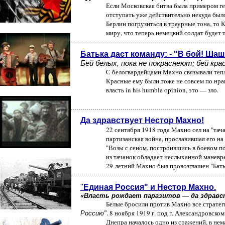
Если Московская битва была примером героизма и с
отступать уже действительно некуда было, а Сталинг
Берлин погрузиться в траурные тона, то Курская бит
миру, что теперь немецкий солдат будет только 
................................................................................................................
Батька даст команду: - "В бой! Шаш
Бей белых, пока не покраснеют; бей красных, п
С белогвардейцами Махно связывали теплые и не
Красные ему были тоже не совсем по нраву, ибо они к
власть in his humble opinion, это — зло
................................................................................................................
Да здравствует Нестор Махно!
22 сентября 1918 года Махно сел на "тачанку". На
партизанская война, прославившая его на веки. Как з
"Возы с сеном, построившись в боевом порядке, овлад
из тачанок обладает неслыханной маневренной спосо
29-летний Махно был провозглашен "Батько
................................................................................................................
"
Единая Россия" и Нестор Махно.
«Власть рождает паразитов — да здравствуе
Белые бросили против Махно все стратегические 
. 8 ноября 1919 г. под г. Александровско
Россию"
Днепра началось одно из сражений, в немалой степе